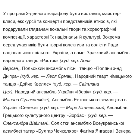
У програмі 2-денного марафону були виставки, майстер-
класи, екскурсії та концерти представників етносів, які
подарували глядачам вокальні твори та хореографічні
композиції, характерні їх національній культурі. Зокрема
серед учасників були творчі колективи та солісти Ради
національних спільнот України, а саме: Зразковий ансамбль
народного танцю «Росток»
(худ. кер. Лола
Верлан),
Польський ансамбль пісні і танцю «Поляни з-нд
Дніпра»
(худ. кер. — Леся Єрмак
)
,
Народний теарт німецького
танцю «Дойче Квеллє»
(худ. кер. — Світлана
Цех),
Народний ансамбль України «Іберія»
(худ. кер. —
Манана Сулаквелідзе),
Ансамбль Естонського земляцтва в
Україні «Селеке»
(худ. кер. — Маре Літневська),
Ансамбль
Грецького культурного центру «Зорбас»
(худ. кер. —
Олександра Шайтан),
Солістки ансамблю Всеукраїнської
асамблеї татар «Булгар Чечкеляре» Фатіма Янгаєва і Венера