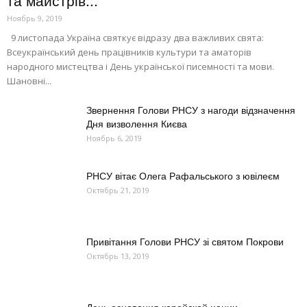
та майстрів...
Ноябрь 9, 2019
9 листопада Україна святкує відразу два важливих свята:
Всеукраїнський день працівників культури та аматорів
народного мистецтва і День української писемності та мови.
Шановні...
Звернення Голови РНСУ з нагоди відзначення
Дня визволення Києва
Ноябрь 6, 2019
РНСУ вітає Олега Рафальського з ювілеєм
Октябрь 21, 2019
Привітання Голови РНСУ зі святом Покрови
Октябрь 13, 2019