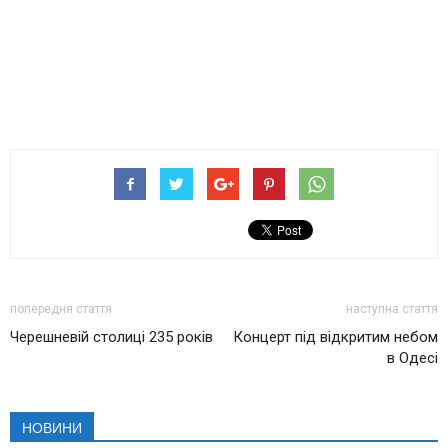
попередня стаття
наступна стаття
Черешневій столиці 235 років
Концерт під відкритим небом
в Одесі
НОВИНИ