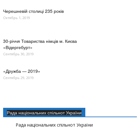
Черешневій столиці 235 років
Октябрь 1, 2019
30-річчя Товариства німців м. Києва
«Відергебурт»
Сентябрь 30, 2019
«Дружба — 2019»
Сентябрь 29, 2019
Рада національних спільнот України
Рада національних спільнот України