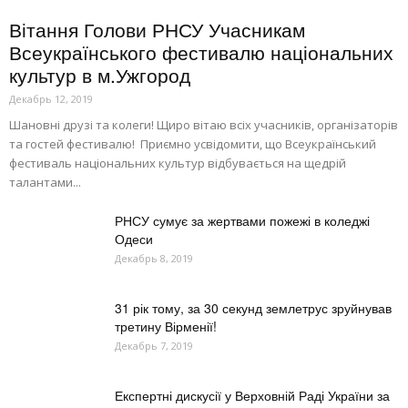
Вітання Голови РНСУ Учасникам
Всеукраїнського фестивалю національних
культур в м.Ужгород
Декабрь 12, 2019
Шановні друзі та колеги! Щиро вітаю всіх учасників, організаторів
та гостей фестивалю! Приємно усвідомити, що Всеукраїнський
фестиваль національних культур відбувається на щедрій
талантами...
РНСУ сумує за жертвами пожежі в коледжі
Одеси
Декабрь 8, 2019
31 рік тому, за 30 секунд землетрус зруйнував
третину Вірменії!
Декабрь 7, 2019
Експертні дискусії у Верховній Раді України за