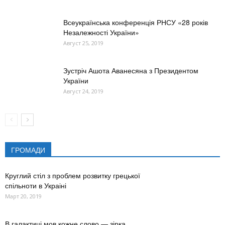
Всеукраїнська конференція РНСУ «28 років
Незалежності України»
Август 25, 2019
Зустріч Ашота Аванесяна з Президентом
України
Август 24, 2019
ГРОМАДИ
Круглий стіл з проблем розвитку грецької
спільноти в Украіні
Март 20, 2019
В галактиці мов кожне слово — зірка