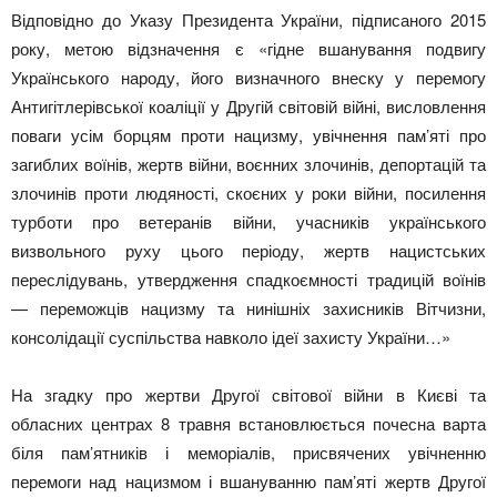
Відповідно до Указу Президента України, підписаного 2015
року, метою відзначення є «гідне вшанування подвигу
Українського народу, його визначного внеску у перемогу
Антигітлерівської коаліції у Другій світовій війні, висловлення
поваги усім борцям проти нацизму, увічнення пам’яті про
загиблих воїнів, жертв війни, воєнних злочинів, депортацій та
злочинів проти людяності, скоєних у роки війни, посилення
турботи про ветеранів війни, учасників українського
визвольного руху цього періоду, жертв нацистських
переслідувань, утвердження спадкоємності традицій воїнів
— переможців нацизму та нинішніх захисників Вітчизни,
консолідації суспільства навколо ідеї захисту України…»
На згадку про жертви Другої світової війни в Києві та
обласних центрах 8 травня встановлюється почесна варта
біля пам’ятників і меморіалів, присвячених увічненню
перемоги над нацизмом і вшануванню пам’яті жертв Другої