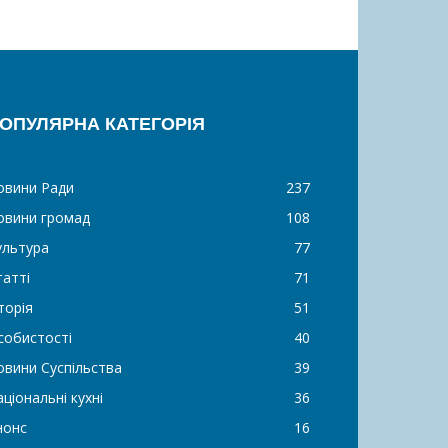
ОПУЛЯРНА КАТЕГОРІЯ
овини Ради
237
овини громад
108
ультура
77
татті
71
торія
51
собистості
40
овини Суспільства
39
ціональні кухні
36
нонс
16