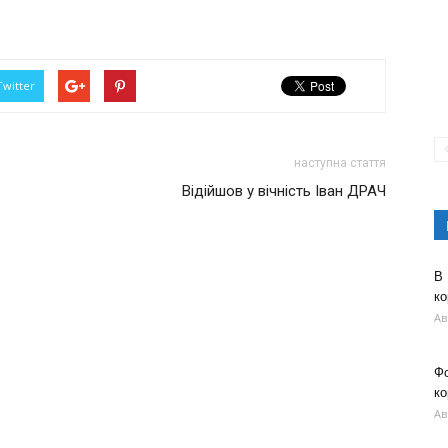
Twitter
наступна стаття
Відійшов у вічність Іван ДРАЧ
В
ко
Ав
Ф
ко
Ав