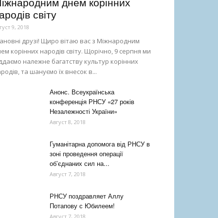
іжнародним днем корінних
ародів світу
густ 9, 2018
новні друзі! Щиро вітаю вас з Міжнародним
ем корінних народів світу. Щорічно, 9 серпня ми
ддаємо належне багатству культур корінних
родів, та шануємо їх внесок в...
Анонс. Всеукраїнська
конференція РНСУ «27 років
Незалежності України»
Август 8, 2018
Гуманітарна допомога від РНСУ в
зоні проведення операції
об’єднаних сил на...
Август 7, 2018
РНСУ поздравляет Аллу
Потапову с Юбилеем!
Август 7, 2018