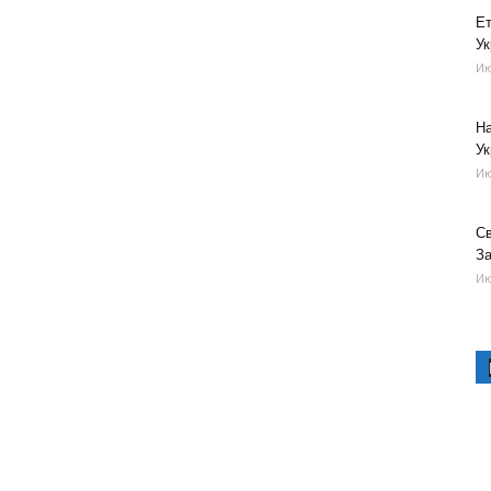
Е
Ук
Ию
На
Ук
Ию
Св
За
Ию