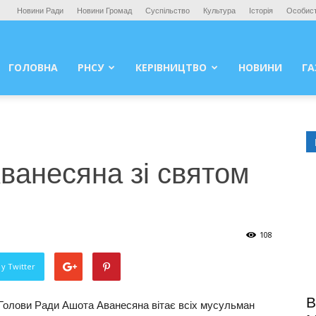
Новини Ради
Новини Громад
Суспільство
Культура
Історія
Особист
ГОЛОВНА
РНСУ
КЕРІВНИЦТВО
НОВИНИ
ГА
ванесяна зі святом
108
у Twitter
В
 Голови Ради Ашота Аванесяна вітає всіх мусульман