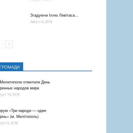
Згадуючи Іллю Левітаса…
Август 4, 2018
ГРОМАДИ
 Мелитополе отметили День
ренных народов мира
густ 16, 2018
орум «Три народи — один
рінь» (м. Мелітополь)
густ 3, 2018