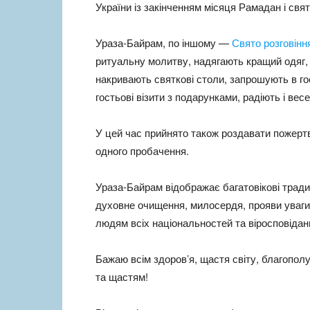
України із закінченням місяця Рамадан і св
Ураза-Байрам, по іншому —
Свято розговінн
ритуальну молитву, надягають кращий одяг, 
накривають святкові столи, запрошують в гост
гостьові візити з подарунками, радіють і вес
У цей час прийнято також роздавати пожертв
одного пробачення.
Ураза-Байрам відображає багатовікові традиці
духовне очищення, милосердя, прояви уваги
людям всіх національностей та віросповідан
Бажаю всім здоров’я, щастя світу, благопол
та щастям!