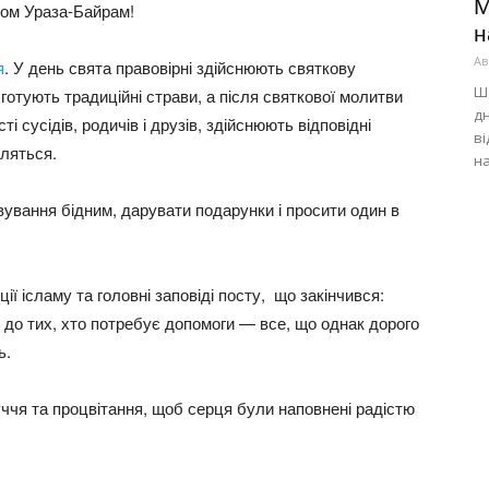
М
ятом Ураза-Байрам!
н
Ав
я
. У день свята правовірні здійснюють святкову
Ша
готують традиційні страви, а після святкової молитви
дн
і сусідів, родичів і друзів, здійснюють відповідні
ві
еляться.
на
ування бідним, дарувати подарунки і просити один в
ї ісламу та головні заповіді посту, що закінчився:
 до тих, хто потребує допомоги — все, що однак дорого
ь.
уччя та процвітання, щоб серця були наповнені радістю