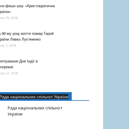
тно-фешн шоу «Аристократична
раїна»
ль 29, 2018
 90-му році життя помер Герой
раїни Левко Лук’яненко
ль 7, 2018
яткування Дня Індії в
поріжжі
нь 21, 2018
Рада національних спільнот України
Рада національних спільнот
України