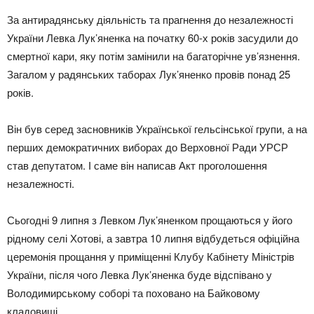
За антирадянську діяльність та прагнення до незалежності
України Левка Лук’яненка на початку 60-х років засудили до
смертної кари, яку потім замінили на багаторічне ув’язнення.
Загалом у радянських таборах Лук’яненко провів понад 25
років.
Він був серед засновників Української гельсінської групи, а на
перших демократичних виборах до Верховної Ради УРСР
став депутатом. І саме він написав Акт проголошення
незалежності.
Сьогодні 9 липня з Левком Лук’яненком прощаються у його
рідному селі Хотові, а завтра 10 липня відбудеться офіційна
церемонія прощання у приміщенні Клубу Кабінету Міністрів
України, після чого Левка Лук’яненка буде відспівано у
Володимирському соборі та поховано на Байковому
кладовищі.