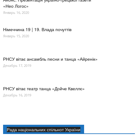
«Нео Логос»
Январь 16, 2020
Німеччина 19 | 19. Влада почуттів
Январь 15, 2020
РНСУ вітає ансамбль песни и танца «Айренік»
Декабрь 17, 2019
РНСУ вітає театр танца «Дойче Квеллє»
Декабрь 16, 2019
Рада національних спільнот України