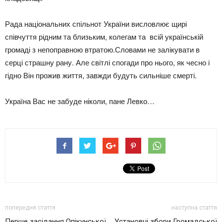
Рада національних спільнот України висловлює щирі
співчуття рідним та близьким, колегам та всій українській
громаді з непоправною втратою.Словами не залікувати в
серці страшну рану. Але світлі спогади про нього, як чесно і
гідно Він прожив життя, завжди будуть сильніше смерті.
Україна Вас не забуде ніколи, пане Левко…
попередня стаття
наступна стаття
Перше засідання Опікунської
Установчі збори Громадської