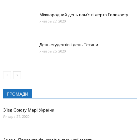
Міжнародний день пам’яті жертв Голокосту
Январь 27, 2020
День студентів і день Тетяни
Январь 25, 2020
ГРОМАДИ
З’їзд Союзу Марі України
Январь 27, 2020
Анонс. Презентація україно-грецької газети