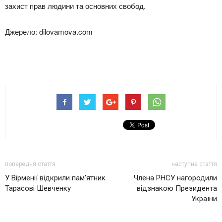
захист прав людини та основних свобод.
Джерело: dilovamova.com
попередня стаття
наступна стаття
У Вірменії відкрили пам’ятник
Члена РНСУ нагородили
Тарасові Шевченку
відзнакою Президента
України