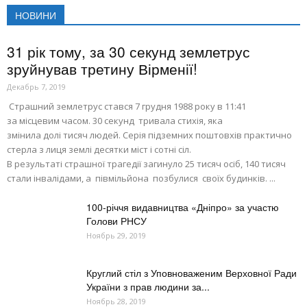
НОВИНИ
31 рік тому, за 30 секунд землетрус
зруйнував третину Вірменії!
Декабрь 7, 2019
Страшний землетрус стався 7 грудня 1988 року в 11:41
за місцевим часом. 30 cекунд тривала стихія, яка
змінила долі тисяч людей. Серія підземних поштовхів практично
стерла з лиця землі десятки міст і сотні сіл.
В результаті страшної трагедії загинуло 25 тисяч осіб, 140 тисяч
стали інвалідами, а півмільйона позбулися своїх будинків. ...
100-річчя видавництва «Дніпро» за участю
Голови РНСУ
Ноябрь 29, 2019
Круглий стіл з Уповноваженим Верховної Ради
України з прав людини за...
Ноябрь 28, 2019