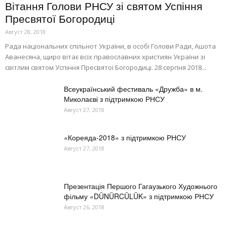
Вітання Голови РНСУ зі святом Успіння
Пресвятої Богородиці
Август 28, 2018
Рада національних спільнот України, в особі Голови Ради, Ашота
Аванесяна, щиро вітає всіх православних християн України зі
світлим святом Успіння Пресвятої Богородиці. 28 серпня 2018...
Всеукраїнський фестиваль «Дружба» в м.
Миколаєві з підтримкою РНСУ
Август 27, 2018
«Кореяда-2018» з підтримкою РНСУ
Август 27, 2018
Презентація Першого Гагаузького Художнього
фільму «DÜNÜRCÜLÜK» з підтримкою РНСУ
Август 26, 2018