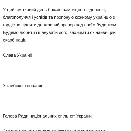
У цей святковий день бажаю вам міцного здоров’я,
благополуччя і успіхів та пропоную кожному українцю з
гордістю підняти державний прапор над своїм будинком.
Будемо любити і шанувати його, захищати як найвищий
скарб нації.
Слава Україні!
З глибокою повагою
Голова Ради національних спільнот України,
Заслужений діяч культури України Ашот Аванесян