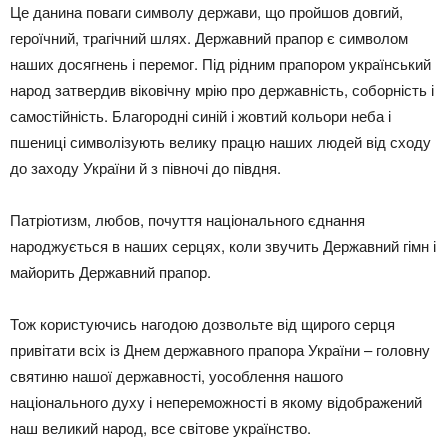
Це данина поваги символу держави, що пройшов довгий,
героїчний, трагічний шлях. Державний прапор є символом
наших досягнень і перемог. Під рідним прапором український
народ затвердив віковічну мрію про державність, соборність і
самостійність. Благородні синій і жовтий кольори неба і
пшениці символізують велику працю наших людей від сходу
до заходу України й з півночі до півдня.
Патріотизм, любов, почуття національного єднання
народжується в наших серцях, коли звучить Державний гімн і
майорить Державний прапор.
Тож користуючись нагодою дозвольте від щирого серця
привітати всіх із Днем державного прапора України – головну
святиню нашої державності, уособлення нашого
національного духу і непереможності в якому відображений
наш великий народ, все світове українство.