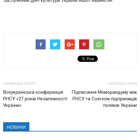
попередня стаття
наступна стаття
Всеукраїнська конференція
Підписання Меморандуму між
РНСУ «27 років Незалежності
РНСУ та Союзом підприємців
України»
поляків України
НОВИНИ