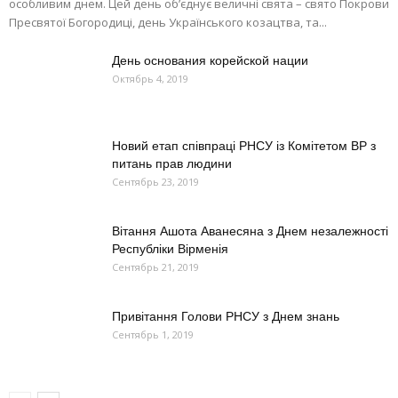
особливим днем. Цей день об’єднує величні свята – свято Покрови
Пресвятої Богородиці, день Українського козацтва, та...
День основания корейской нации
Октябрь 4, 2019
Новий етап співпраці РНСУ із Комітетом ВР з
питань прав людини
Сентябрь 23, 2019
Вітання Ашота Аванесяна з Днем незалежності
Республіки Вірменія
Сентябрь 21, 2019
Привітання Голови РНСУ з Днем знань
Сентябрь 1, 2019