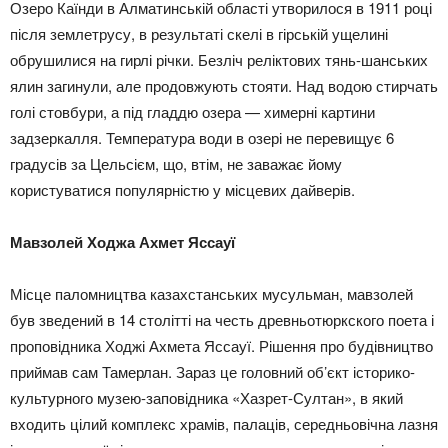
Озеро Каїнди в Алматинській області утворилося в 1911 році
після землетрусу, в результаті скелі в гірській ущелині
обрушилися на гирлі річки. Безліч реліктових тянь-шанських
ялин загинули, але продовжують стояти. Над водою стирчать
голі стовбури, а під гладдю озера — химерні картини
задзеркалля. Температура води в озері не перевищує 6
градусів за Цельсієм, що, втім, не заважає йому
користуватися популярністю у місцевих дайверів.
Мавзолей Ходжа Ахмет Яссауї
Місце паломництва казахстанських мусульман, мавзолей
був зведений в 14 столітті на честь древньотюркского поета і
проповідника Ходжі Ахмета Яссауї. Рішення про будівництво
приймав сам Тамерлан. Зараз це головний об’єкт історико-
культурного музею-заповідника «Хазрет-Султан», в який
входить цілий комплекс храмів, палаців, середньовічна лазня