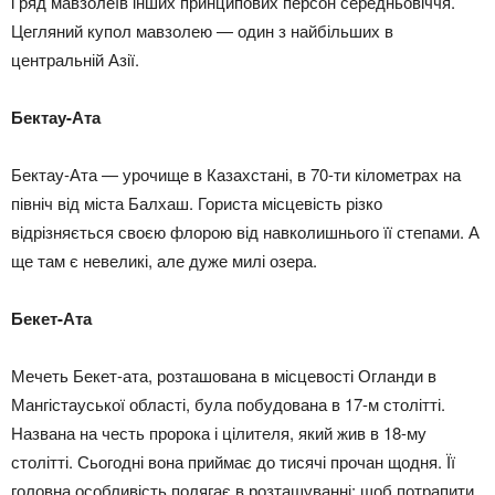
і ряд мавзолеїв інших принципових персон середньовіччя.
Цегляний купол мавзолею — один з найбільших в
центральній Азії.
Бектау-Ата
Бектау-Ата — урочище в Казахстані, в 70-ти кілометрах на
північ від міста Балхаш. Гориста місцевість різко
відрізняється своєю флорою від навколишнього її степами. А
ще там є невеликі, але дуже милі озера.
Бекет-Ата
Мечеть Бекет-ата, розташована в місцевості Огланди в
Мангістауської області, була побудована в 17-м столітті.
Названа на честь пророка і цілителя, який жив в 18-му
столітті. Сьогодні вона приймає до тисячі прочан щодня. Її
головна особливість полягає в розташуванні: щоб потрапити