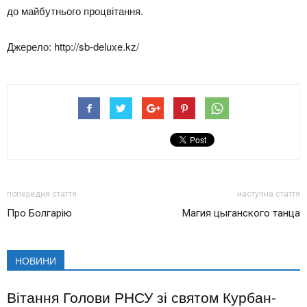
до майбутнього процвітання.
Джерело: http://sb-deluxe.kz/
попередня стаття
наступна стаття
Про Болгарію
Магия цыганского танца
НОВИНИ
Вітання Голови РНСУ зі святом Курбан-