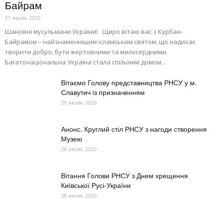
Байрам
31 июля, 2020
Шановні мусульмани України! Щиро вітаю вас з Курбан-
Байрамом – найзнаменнішим ісламським святом, що надихає
творити добро, бути жертовними та милосердними.
Багатонаціональна Україна стала спільним домом...
Вітаємо Голову представництва РНСУ у м.
Славутич із призначенням
29 июля, 2020
Анонс. Круглий стіл РНСУ з нагоди створення
Музею
28 июля, 2020
Вітання Голови РНСУ з Днем хрещення
Київської Русі-України
28 июля, 2020