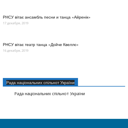
РНСУ вітає ансамбль песни и танца «Айренік»
17 декабря, 2019
РНСУ вітає театр танца «Дойче Квеллє»
16 декабря, 2019
Рада національних спільнот України
Рада національних спільнот України