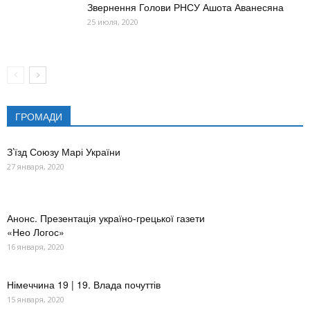
Звернення Голови РНСУ Ашота Аванесяна
25 июля, 2020
ГРОМАДИ
З’їзд Союзу Марі України
27 января, 2020
Анонс. Презентація україно-грецької газети
«Нео Логос»
16 января, 2020
Німеччина 19 | 19. Влада почуттів
15 января, 2020