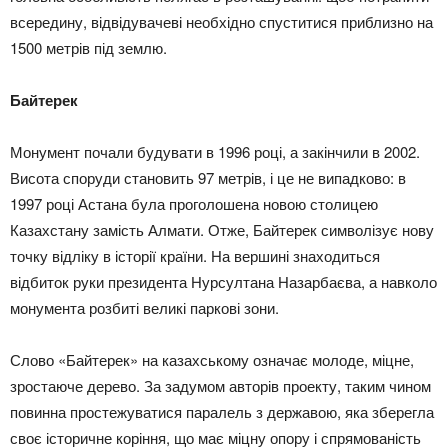
всередину, відвідувачеві необхідно спуститися приблизно на
1500 метрів під землю.
Байтерек
Монумент почали будувати в 1996 році, а закінчили в 2002.
Висота споруди становить 97 метрів, і це не випадково: в
1997 році Астана була проголошена новою столицею
Казахстану замість Алмати. Отже, Байтерек символізує нову
точку відліку в історії країни. На вершині знаходиться
відбиток руки президента Нурсултана Назарбаєва, а навколо
монумента розбиті великі паркові зони.
Слово «Байтерек» на казахському означає молоде, міцне,
зростаюче дерево. За задумом авторів проекту, таким чином
повинна простежуватися паралель з державою, яка зберегла
своє історичне коріння, що має міцну опору і спрямованість