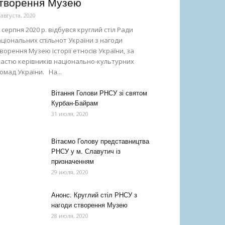
творення Музею
 августа, 2020
 серпня 2020 р. відбувся круглий стіл Ради
ціональних спільнот України з нагоди
ворення Музею історії етносів України, за
частю керівників національно-культурних
омад України. На...
Вітання Голови РНСУ зі святом
Курбан-Байрам
31 июля, 2020
Вітаємо Голову представництва
РНСУ у м. Славутич із
призначенням
29 июля, 2020
Анонс. Круглий стіл РНСУ з
нагоди створення Музею
28 июля, 2020