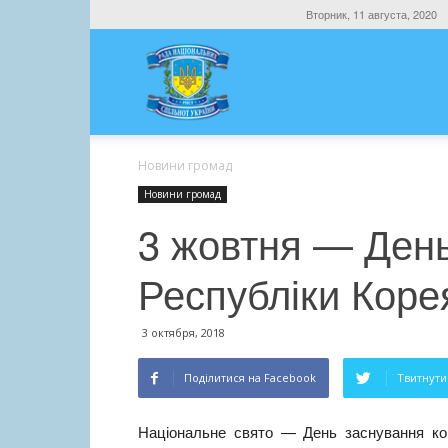
Вторник, 11 августа, 2020
Новини громад
Новини громад
3 жовтня — День
Республіки Коре
3 октября, 2018
Поділитися на Facebook
Твитнути 
Національне свято — День заснування кор