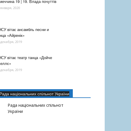
меччина 19 | 19. Влада почуттів
 января, 2020
СУ вітає ансамбль песни и
нца «Айренік»
 декабря, 2019
СУ вітає театр танца «Дойче
веллє»
 декабря, 2019
Рада національних спільнот України
Рада національних спільнот
України