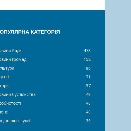
ОПУЛЯРНА КАТЕГОРІЯ
овини Ради
478
овини громад
152
ультура
86
татті
71
торія
57
овини Суспільства
48
собистості
46
нонс
40
ціональні кухні
36