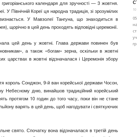
с
 григоріанського календаря для зручності — 3 жовтня.
10
ї. У Північній Кореї ця народна традиція, зі зрозумілих
05
 визнається. У Мавзолеї Тангуна, що знаходиться в
на
ея), щорічно в цей день проходять відповідні церемонії.
ст
у
ачала цей день у жовтні. Глава держави повинен був
гр
овникам», а також «богам» зерна, оскільки в жовтні
их царствах в жовтні відзначалася і Церемонія збору
іття король Сонджон, 9-й ван корейської держави Чосон,
ну Небесному дню, винайшов традиційний корейський
ять протягом 10 годин до того часу, поки він не стане
льйону варять в цей день, щоб нагодувати і святкуючих
альне свято. Спочатку вона відзначалася в третій день