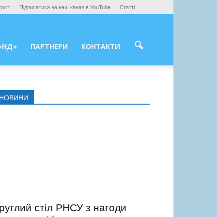
ості
Підписатися на наш канал в YouTube
Статті
«НД»
ПАРТНЕРИ
КОНТАКТИ
НОВИНИ
руглий стіл РНСУ з нагоди