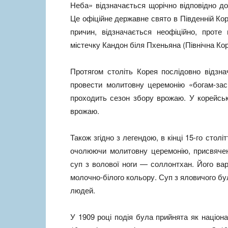
Неба» відзначається щорічно відповідно до
Це офіційне державне свято в Південній Коре
причин, відзначається неофіційно, проте
містечку Кандон біля Пхеньяна (Північна Кор
Протягом століть Корея послідовно відзн
провести молитовну церемонію «богам-засн
проходить сезон збору врожаю. У корейськ
врожаю.
Також згідно з легендою, в кінці 15-го стол
очолюючи молитовну церемонію, присвяче
суп з волової ноги — соллонтхан. Його вар
молочно-білого кольору. Суп з яловичого бу
людей.
У 1909 році подія була прийнята як націон