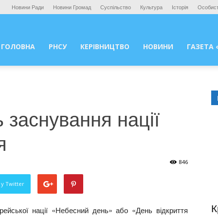
Новини Ради
Новини Громад
Суспільство
Культура
Історія
Особист
ГОЛОВНА
РНСУ
КЕРІВНИЦТВО
НОВИНИ
ГАЗЕТА 
 заснування нації
я
846
у Twitter
К
ейської нації «Небесний день» або «День відкриття