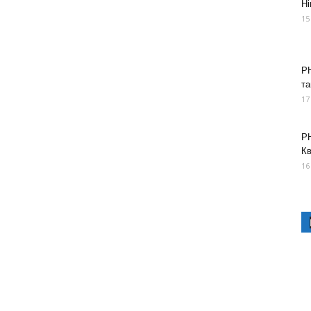
Ні
15
РН
та
17
РН
К
16