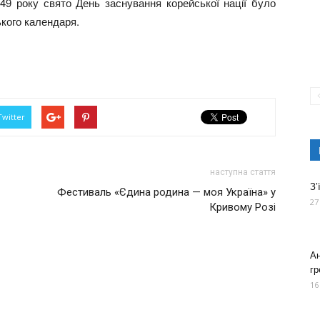
949 року свято День заснування корейської нації було
ького календаря.
Twitter
наступна стаття
З’
Фестиваль «Єдина родина — моя Україна» у
27
Кривому Розі
Ан
гр
16