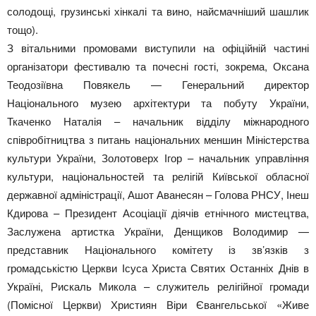
солодощі, грузинські хінкалі та вино, найсмачніший шашлик
тощо).
З вітальними промовами виступили на офіційній частині
організатори фестивалю та почесні гості, зокрема, Оксана
Теодозіївна Повякель — Генеральний директор
Національного музею архітектури та побуту України,
Ткаченко Наталія – начальник відділу міжнародного
співробітництва з питань національних меншин Міністерства
культури України, Золотоверх Ігор – начальник управління
культури, національностей та релігій Київської обласної
державної адміністрації, Ашот Аванесян – Голова РНСУ, Інеш
Кдирова – Президент Асоціації діячів етнічного мистецтва,
Заслужена артистка України, Денщиков Володимир —
представник Національного комітету із зв’язків з
громадськістю Церкви Ісуса Христа Святих Останніх Днів в
Україні, Рискаль Микола – служитель релігійної громади
(Помісної Церкви) Християн Віри Євангельської «Живе