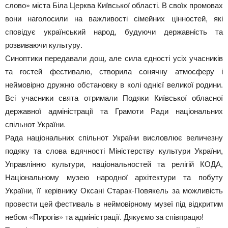
слово» міста Біла Церква Київської області. В своїх промовах
вони наголосили на важливості сімейних цінностей, які
сповідує український народ, будуючи державність та
розвиваючи культуру.
Синоптики передавали дощ, але сила єдності усіх учасників
та гостей фестивалю, створила сонячну атмосферу і
неймовірно дружню обстановку в колі однієї великої родини.
Всі учасники свята отримали Подяки Київської обласної
державної адміністрації та Грамоти Ради національних
спільнот України.
Рада національних спільнот України висловлює величезну
подяку та слова вдячності Міністерству культури України,
Управлінню культури, національностей та релігій КОДА,
Національному музею народної архітектури та побуту
України, її керівнику Оксані Старак-Повякель за можливість
провести цей фестиваль в неймовірному музеї під відкритим
небом «Пирогів» та адміністрації. Дякуємо за співпрацю!