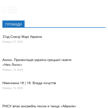
ГРОМАДИ
З’їзд Союзу Марі України
Январь 27, 2020
Анонс. Презентація україно-грецької газети
«Нео Логос»
Январь 16, 2020
Німеччина 19 | 19. Влада почуттів
Январь 15, 2020
РНСУ вітає ансамбль песни и танца «Айренік»