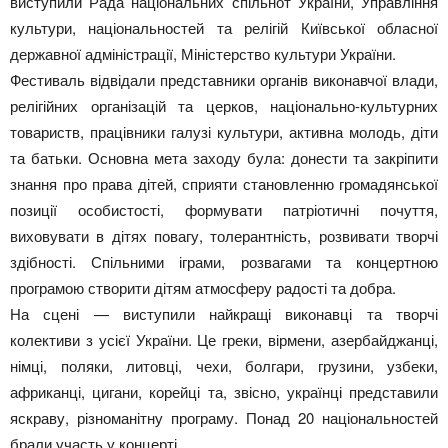
виступили Рада національних спільнот України, Управління
культури, національностей та релігій Київської обласної
державної адміністрації, Міністерство культури України.
Фестиваль відвідали представники органів виконавчої влади,
релігійних організацій та церков, національно-культурних
товариств, працівники галузі культури, активна молодь, діти
та батьки. Основна мета заходу була: донести та закріпити
знання про права дітей, сприяти становленню громадянської
позиції особистості, формувати патріотичні почуття,
виховувати в дітях повагу, толерантність, розвивати творчі
здібності. Спільними іграми, розвагами та концертною
програмою створити дітям атмосферу радості та добра.
На сцені — виступили найкращі виконавці та творчі
колективи з усієї України. Це греки, вірмени, азербайджанці,
німці, поляки, литовці, чехи, болгари, грузини, узбеки,
африканці, цигани, корейці та, звісно, українці представили
яскраву, різноманітну програму. Понад 20 національностей
брали участь у концерті.