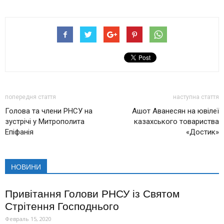
попередня стаття
наступна стаття
Голова та члени РНСУ на
Ашот Аванесян на ювілеї
зустрічі у Митрополита
казахського товариства
Епіфанія
«Достик»
НОВИНИ
Привітання Голови РНСУ із Святом
Стрітення Господнього
Февраль 15, 2020