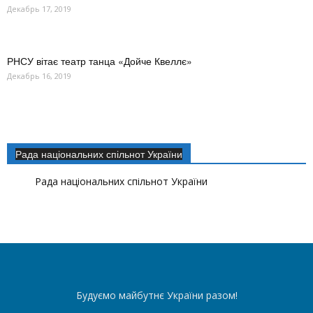
Декабрь 17, 2019
РНСУ вітає театр танца «Дойче Квеллє»
Декабрь 16, 2019
Рада національних спільнот України
Рада національних спільнот України
Будуємо майбутнє України разом!