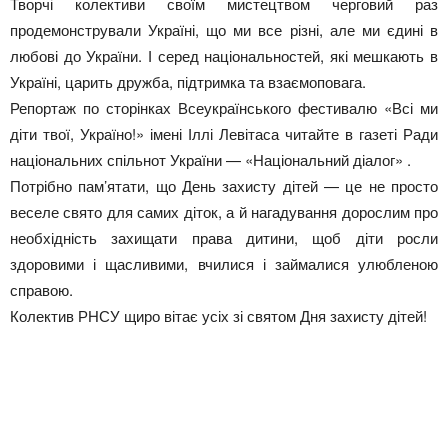
Творчі колективи своїм мистецтвом черговий раз
продемонстрували Україні, що ми все різні, але ми єдині в
любові до України. І серед національностей, які мешкають в
Україні, царить дружба, підтримка та взаємоповага.
Репортаж по сторінках Всеукраїнського фестивалю «Всі ми
діти твої, Україно!» імені Іллі Левітаса читайте в газеті Ради
національних спільнот України — «Національний діалог» .
Потрібно пам’ятати, що День захисту дітей — це не просто
веселе свято для самих діток, а й нагадування дорослим про
необхідність захищати права дитини, щоб діти росли
здоровими і щасливими, вчилися і займалися улюбленою
справою.
Колектив РНСУ щиро вітає усіх зі святом Дня захисту дітей!