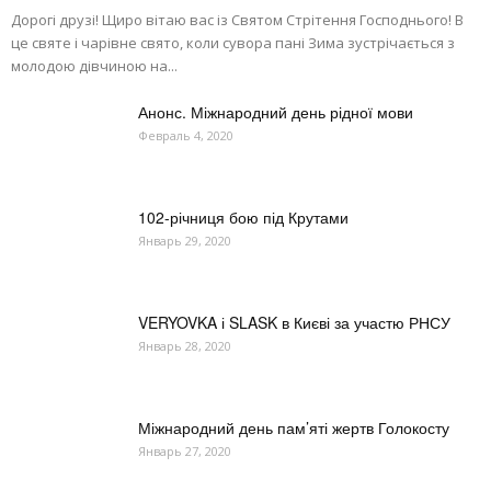
Дорогі друзі! Щиро вітаю вас із Святом Стрітення Господнього! В
це святе і чарівне свято, коли сувора пані Зима зустрічається з
молодою дівчиною на...
Анонс. Міжнародний день рідної мови
Февраль 4, 2020
102-річниця бою під Крутами
Январь 29, 2020
VERYOVKA і SLASK в Києві за участю РНСУ
Январь 28, 2020
Міжнародний день пам’яті жертв Голокосту
Январь 27, 2020