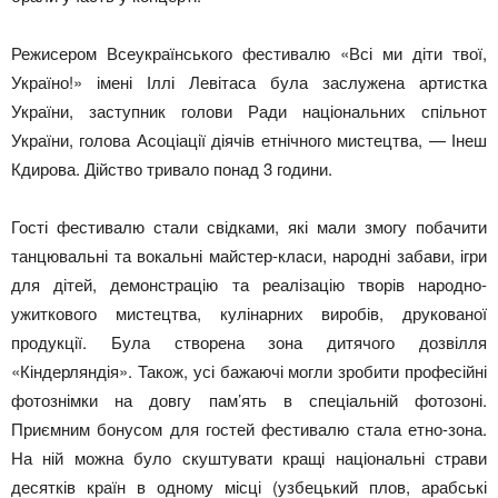
Режисером Всеукраїнського фестивалю «Всі ми діти твої,
Україно!» імені Іллі Левітаса була заслужена артистка
України, заступник голови Ради національних спільнот
України, голова Асоціації діячів етнічного мистецтва, — Інеш
Кдирова. Дійство тривало понад 3 години.
Гості фестивалю стали свідками, які мали змогу побачити
танцювальні та вокальні майстер-класи, народні забави, ігри
для дітей, демонстрацію та реалізацію творів народно-
ужиткового мистецтва, кулінарних виробів, друкованої
продукції. Була створена зона дитячого дозвілля
«Кіндерляндія». Також, усі бажаючі могли зробити професійні
фотознімки на довгу пам’ять в спеціальній фотозоні.
Приємним бонусом для гостей фестивалю стала етно-зона.
На ній можна було скуштувати кращі національні страви
десятків країн в одному місці (узбецький плов, арабські