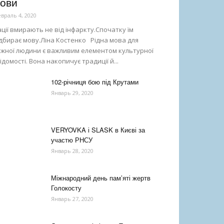
ови
враль 4, 2020
ції вмирають не від інфаркту.Спочатку їм
дбирає мову.Ліна Костенко Рідна мова для
ожної людини є важливим елементом культурної
ідомості. Вона накопичує традиції й...
102-річниця бою під Крутами
Январь 29, 2020
VERYOVKA і SLASK в Києві за
участю РНСУ
Январь 28, 2020
Міжнародний день пам’яті жертв
Голокосту
Январь 27, 2020