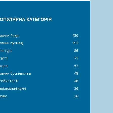
ОПУЛЯРНА КАТЕГОРІЯ
овини Ради
450
овини громад
152
ультура
86
татті
71
торія
57
овини Суспільства
48
собистості
46
ціональні кухні
36
нонс
36