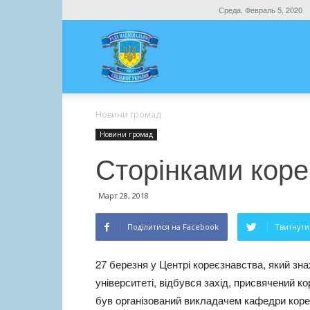
Среда, Февраль 5, 2020
Новини громад
Новини громад
Сторінками коре
Март 28, 2018
Поділитися на Facebook
Твитнути 
27 березня у Центрі кореєзнавства, який зн
університеті, відбувся захід, присвячений ко
був організований викладачем кафедри коре