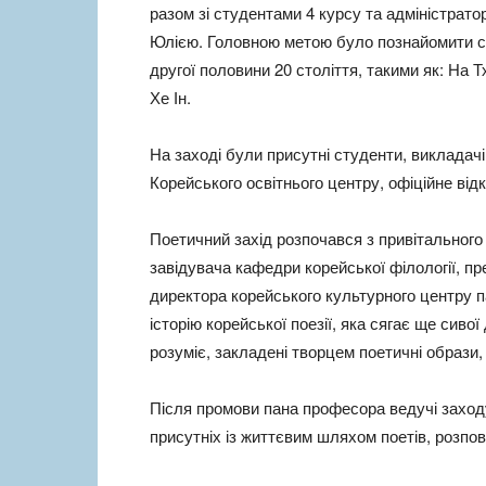
разом зі студентами 4 курсу та адміністрат
Юлією. Головною метою було познайомити сту
другої половини 20 століття, такими як: На 
Хе Ін.
На заході були присутні студенти, викладачі 
Корейського освітнього центру, офіційне від
Поетичний захід розпочався з привітального
завідувача кафедри корейської філології, пр
директора корейського культурного центру па
історію корейської поезії, яка сягає ще сив
розуміє, закладені творцем поетичні образи,
Після промови пана професора ведучі заход
присутніх із життєвим шляхом поетів, розпов