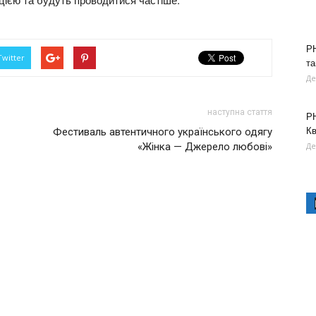
РН
Twitter
та
Де
наступна стаття
РН
К
Фестиваль автентичного українського одягу
«Жінка — Джерело любові»
Де