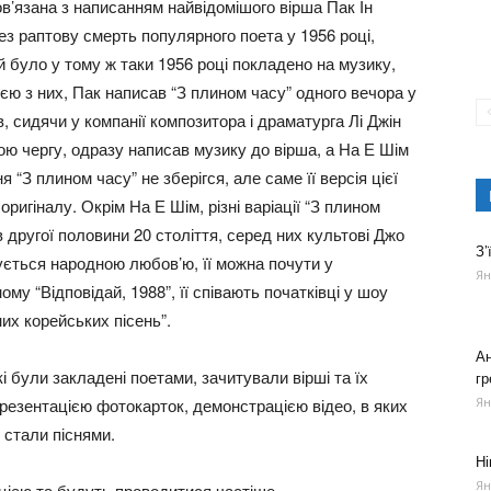
ов’язана з написанням найвідомішого вірша Пак Ін
ез раптову смерть популярного поета у 1956 році,
ий було у тому ж таки 1956 році покладено на музику,
єю з них, Пак написав “З плином часу” одного вечора у
, сидячи у компанії композитора і драматурга Лі Джін
вою чергу, одразу написав музику до вірша, а На Е Шім
 “З плином часу” не зберігся, але саме її версія цієї
ригіналу. Окрім На Е Шім, різні варіації “З плином
 другої половини 20 століття, серед них культові Джо
З’
стується народною любов’ю, її можна почути у
Ян
му “Відповідай, 1988”, її співають початківці у шоу
их корейських пісень”.
Ан
 були закладені поетами, зачитували вірші та їх
гр
резентацією фотокарток, демонстрацією відео, в яких
Ян
і стали піснями.
Ні
Ян
цією та будуть проводитися частіше.