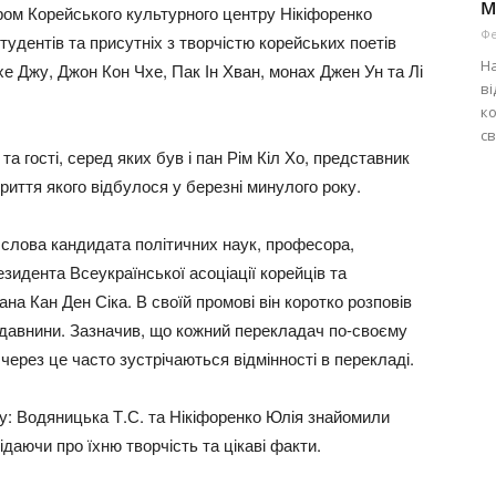
м
ором Корейського культурного центру Нікіфоренко
Фе
дентів та присутніх з творчістю корейських поетів
На
Тхе Джу, Джон Кон Чхе, Пак Ін Хван, монах Джен Ун та Лі
ві
к
св
та гості, серед яких був і пан Рім Кіл Хо, представник
криття якого відбулося у березні минулого року.
 слова кандидата політичних наук, професора,
езидента Всеукраїнської асоціації корейців та
на Кан Ден Сіка. В своїй промові він коротко розповів
ої давнини. Зазначив, що кожний перекладач по-своєму
 через це часто зустрічаються відмінності в перекладі.
у: Водяницька Т.С. та Нікіфоренко Юлія знайомили
ідаючи про їхню творчість та цікаві факти.