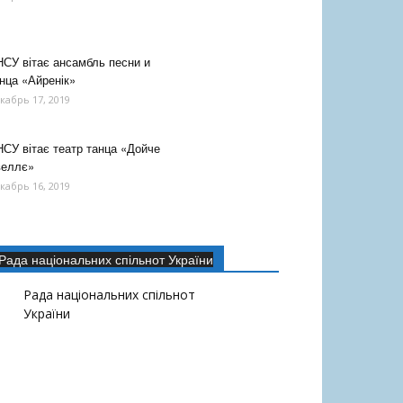
СУ вітає ансамбль песни и
нца «Айренік»
кабрь 17, 2019
СУ вітає театр танца «Дойче
веллє»
кабрь 16, 2019
Рада національних спільнот України
Рада національних спільнот
України