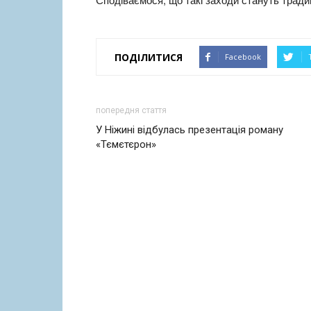
ПОДІЛИТИСЯ
Facebook
попередня стаття
У Ніжині відбулась презентація роману
«Тємєтєрон»