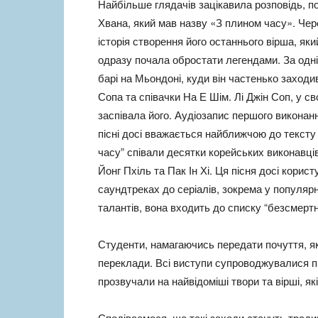
Найбільше глядачів зацікавила розповідь, п
Хвана, який мав назву «З плином часу». Чер
історія створення його останнього вірша, як
одразу почала обростати легендами. За одні
барі на Мьондоні, куди він частенько заходив
Сопа та співачки На Е Шім. Лі Джін Соп, у с
заспівала його. Аудіозапис першого виконання
пісні досі вважається найближчою до тексту о
часу” співали десятки корейських виконавців
Йонг Пхіль та Пак Ін Хі. Ця пісня досі кори
саундтреках до серіалів, зокрема у популярно
талантів, вона входить до списку “безсмертн
Студенти, намагаючись передати почуття, які
переклади. Всі виступи супроводжувалися п
прозвучали на найвідоміші твори та вірші, як
Сподіваємося, що такі заходи стануть тради