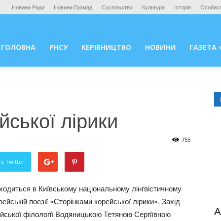
Новини Ради
Новини Громад
Суспільство
Культура
Історія
Особист
ГОЛОВНА
РНСУ
КЕРІВНИЦТВО
НОВИНИ
ГАЗЕТА 
йської лірики
755
у Twitter
аходиться в Київському національному лінгвістичному
рейській поезії «Сторінками корейської лірики». Захід
А
йської філології Водяницькою Тетяною Сергіївною