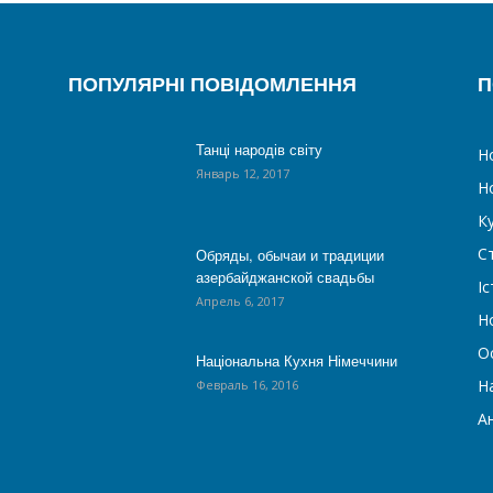
ПОПУЛЯРНІ ПОВІДОМЛЕННЯ
П
Танці народів світу
Н
Январь 12, 2017
Н
К
С
Обряды, обычаи и традиции
азербайджанской свадьбы
Іс
Апрель 6, 2017
Н
О
Національна Кухня Німеччини
На
Февраль 16, 2016
А