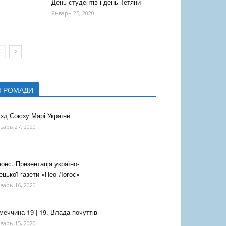
День студентів і день Тетяни
Январь 25, 2020
ГРОМАДИ
їзд Союзу Марі України
варь 27, 2020
онс. Презентація україно-
ецької газети «Нео Логос»
варь 16, 2020
меччина 19 | 19. Влада почуттів
варь 15, 2020