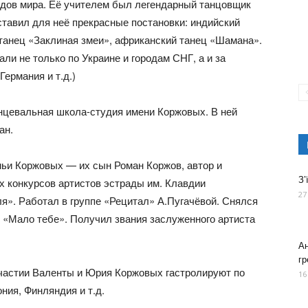
одов мира. Её учителем был легендарный танцовщик
тавил для неё прекрасные постановки: индийский
танец «Заклиная змеи», африканский танец «Шамана».
ли не только по Украине и городам СНГ, а и за
ермания и т.д.)
анцевальная школа-студия имени Коржовых. В ней
ан.
мьи Коржовых — их сын Роман Коржов, автор и
З’
 конкурсов артистов эстрады им. Клавдии
27
». Работал в группе «Рецитал» А.Пугачёвой. Снялся
, «Мало тебе». Получил звания заслуженного артиста
Ан
гр
частии Валенты и Юрия Коржовых гастролируют по
16
ния, Финляндия и т.д.