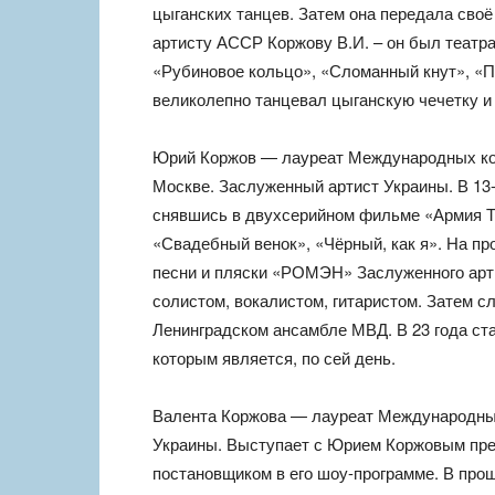
цыганских танцев. Затем она передала сво
артисту АССР Коржову В.И. – он был театр
«Рубиновое кольцо», «Сломанный кнут», «Пе
великолепно танцевал цыганскую чечетку и 
Юрий Коржов — лауреат Международных кон
Москве. Заслуженный артист Украины. В 13
снявшись в двухсерийном фильме «Армия Тр
«Свадебный венок», «Чёрный, как я». На п
песни и пляски «РОМЭН» Заслуженного ар
солистом, вокалистом, гитаристом. Затем 
Ленинградском ансамбле МВД. В 23 года с
которым является, по сей день.
Валента Коржова — лауреат Международных
Украины. Выступает с Юрием Коржовым пре
постановщиком в его шоу-программе. В про