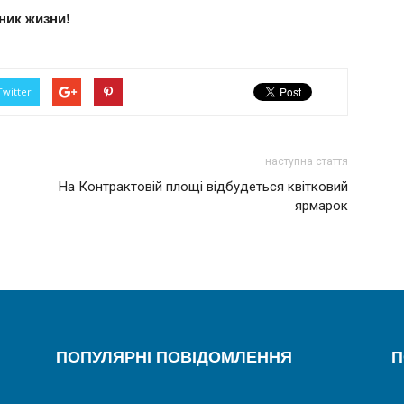
ник жизни!
Twitter
наступна стаття
На Контрактовій площі відбудеться квітковий
ярмарок
ПОПУЛЯРНІ ПОВІДОМЛЕННЯ
П