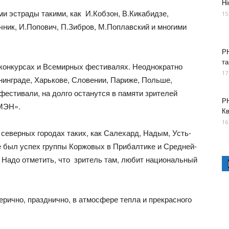
Ні
и эстрады такими, как И.Кобзон, В.Кикабидзе,
15
ачник, И.Попович, П.Зибров, М.Поплавский и многими
РН
та
конкурсах и Всемирных фестивалях. Неоднократно
17
нинграде, Харькове, Словении, Париже, Польше,
 фестивали, на долго останутся в памяти зрителей
РН
МЭН».
К
16
северных городах таких, как Салехард, Надым, Усть-
е был успех группы Коржовых в Прибалтике и Средней-
. Надо отметить, что зритель там, любит национальный
рично, празднично, в атмосфере тепла и прекрасного