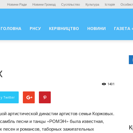
Новини Ради
Новини Громад
Суспільство
Культура
Історія
Особист
ГОЛОВНА
РНСУ
КЕРІВНИЦТВО
НОВИНИ
ГАЗЕТА 
х
1401
у Twitter
ой артистической династии артистов семьи Коржовых.
нсамбль песни и танцы «РОМЭН» была известная,
К
х песен и романсов, таборных зажигательных