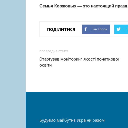
Семья Коржовых — это настоящий празд
ПОДІЛИТИСЯ
Facebook
попередня стаття
Стартував моніторинг якості початкової
освіти
Будуємо майбутнє України разом!