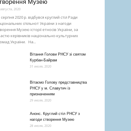
творення Музею
 августа, 2020
 серпня 2020 р. відбувся круглий стіл Ради
ціональних спільнот України з нагоди
ворення Музею історії етносів України, за
частю керівників національно-культурних
омад України. На...
Вітання Голови РНСУ зі святом
Курбан-Байрам
31 июля, 2020
Вітаємо Голову представництва
РНСУ у м. Славутич із
призначенням
29 июля, 2020
Анонс. Круглий стіл РНСУ з
нагоди створення Музею
28 июля, 2020