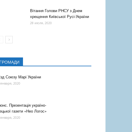
Вітання Голови РНСУ з Днем
хрещення Київської Русі-України
28 июля, 2020
ГРОМАДИ
їзд Союзу Марі України
 января, 2020
онс. Презентація україно-
ецької газети «Нео Логос»
 января, 2020