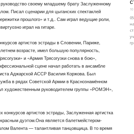
с
ё руководство своему младшему брату Заслуженному
10
алом. Писал сценарии для цыганских спектаклей
05
режитки прошлого» и т.д.. Сам играл ведущие роли,
на
виртуозно играл на гитаре.
ст
у
курсов артистов эстрады в Словении, Париже,
гр
-летнем возрасте, имел большую популярность,
ясогузки» и «Армия Трясогузки снова в бою»,
рофессиональной сцене начал работать в ансамбле
тиста Аджарской АССР Василия Коржова. Был
служба в рядах Советской Армии в Краснознамённом
тал художественным руководителем группы «РОМЭН»,
 конкурсов артистов эстрады, Заслуженная артистка
красным дуэтом.Она является балетмейстером-
шлом Валента — талантливая танцовщица. В то время