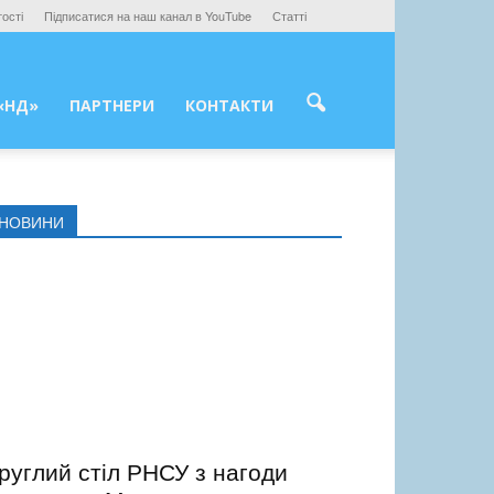
ості
Підписатися на наш канал в YouTube
Статті
«НД»
ПАРТНЕРИ
КОНТАКТИ
НОВИНИ
руглий стіл РНСУ з нагоди