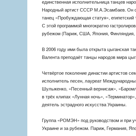
единственная исполнительница танцев нар
Народный артист СССР М.А.Эсамбаев. Он с
танец «Пробуждающая статуя», египетский 
С этой программой многократно гастролирова
рубежом (Париж, США, Япония, Финляндия, Г
В 2006 году ими была открыта цыганская т
Валента преподаёт танцы народов мира цыг
Четвёртое поколение династии артистов се
исполнитель песен, лауреат Международных
Шульженко, «Песенный вернисаж», «Баромля
в трёх клипах «Лунная ночь», «Терминатор»
деятель эстрадного искусства Украины.
Группа «РОМЭН» под руководством и при у
Украине и за рубежом. Париж, Германия, Япо