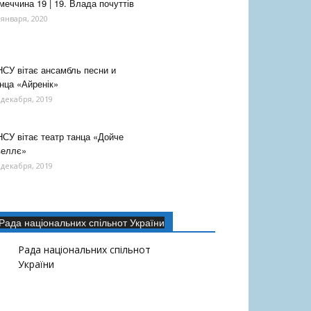
меччина 19 | 19. Влада почуттів
 января, 2020
СУ вітає ансамбль песни и
нца «Айренік»
 декабря, 2019
СУ вітає театр танца «Дойче
веллє»
 декабря, 2019
Рада національних спільнот України
Рада національних спільнот
України