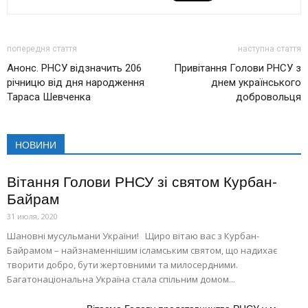
попередня стаття
наступна стаття
Анонс. РНСУ відзначить 206
Привітання Голови РНСУ з
річницю від дня народження
днем українського
Тараса Шевченка
добровольця
НОВИНИ
Вітання Голови РНСУ зі святом Курбан-
Байрам
31 июля, 2020
Шановні мусульмани України! Щиро вітаю вас з Курбан-
Байрамом – найзнаменнішим ісламським святом, що надихає
творити добро, бути жертовними та милосердними.
Багатонаціональна Україна стала спільним домом...
Вітаємо Голову представництва РНСУ у м.