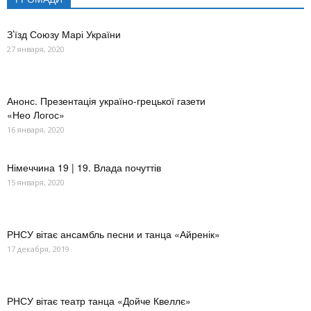
З’їзд Союзу Марі України
27 января, 2020
Анонс. Презентація україно-грецької газети
«Нео Логос»
16 января, 2020
Німеччина 19 | 19. Влада почуттів
15 января, 2020
РНСУ вітає ансамбль песни и танца «Айренік»
17 декабря, 2019
РНСУ вітає театр танца «Дойче Квеллє»