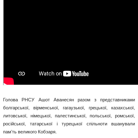
Голова РНСУ Ашот Аванесян разом з представниками
болгарської, вірменської, гагаузької, грецької, казахської,
литовської, німецької, палестинської, польської, ромської,
російської, татарської і турецької спільноти вшанували
пам’ть великого Кобзаря.