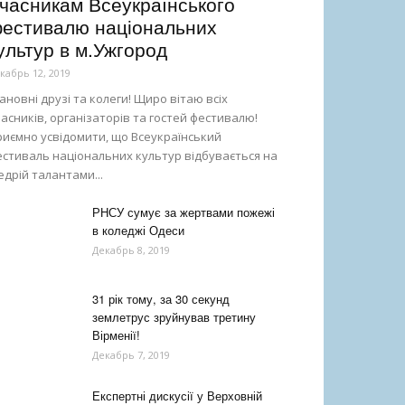
часникам Всеукраїнського
естивалю національних
ультур в м.Ужгород
кабрь 12, 2019
новні друзі та колеги! Щиро вітаю всіх
асників, організаторів та гостей фестивалю!
иємно усвідомити, що Всеукраїнський
стиваль національних культур відбувається на
дрій талантами...
РНСУ сумує за жертвами пожежі
в коледжі Одеси
Декабрь 8, 2019
31 рік тому, за 30 секунд
землетрус зруйнував третину
Вірменії!
Декабрь 7, 2019
Експертні дискусії у Верховній