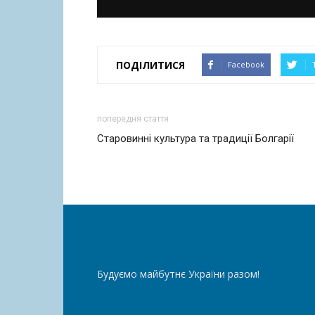
ПОДІЛИТИСЯ
Facebook
попередня стаття
Старовинні культура та традиції Болгарії
Будуємо майбутнє України разом!