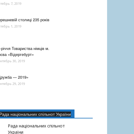
тябрь 7, 2019
решневій столиці 235 років
тябрь 1, 2019
-річчя Товариства німців м.
єва «Відергебурт»
нтябрь 30, 2019
Дружба — 2019»
нтябрь 29, 2019
Рада національних спільнот України
Рада національних спільнот
України