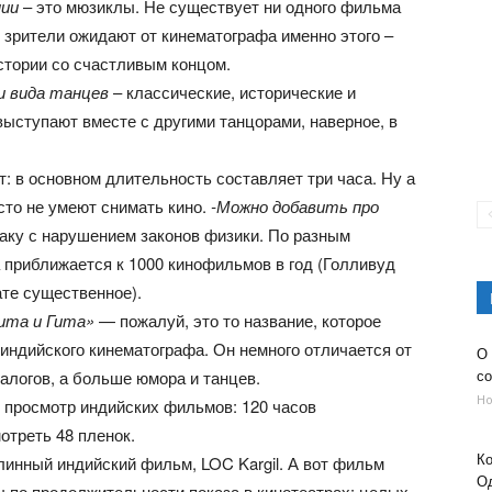
нии
– это мюзиклы. Не существует ни одного фильма
зрители ожидают от кинематографа именно этого –
истории со счастливым концом.
и вида танцев
– классические, исторические и
ыступают вместе с другими танцорами, наверное, в
 в основном длительность составляет три часа. Ну а
сто не умеют снимать кино.
-Можно добавить про
аку с нарушением законов физики. По разным
приближается к 1000 кинофильмов в год (Голливуд
ате существенное).
ита и Гита»
— пожалуй, это то название, которое
индийского кинематографа. Он немного отличается от
О 
со
алогов, а больше юмора и танцев.
Но
просмотр индийских фильмов: 120 часов
отреть 48 пленок.
Ко
линный индийский фильм, LOC Kargil. А вот фильм
Од
 по продолжительности показа в кинотеатрах: целых