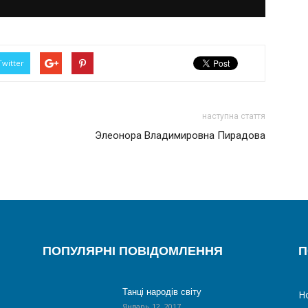
Twitter
наступна стаття
Элеонора Владимировна Пирадова
ПОПУЛЯРНІ ПОВІДОМЛЕННЯ
П
Танці народів світу
Н
Январь 12, 2017