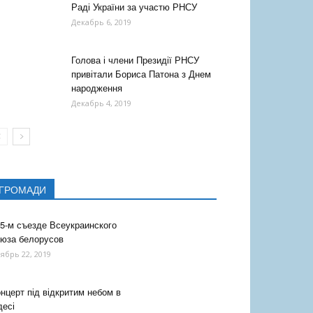
Раді України за участю РНСУ
Декабрь 6, 2019
Голова і члени Президії РНСУ
привітали Бориса Патона з Днем
народження
Декабрь 4, 2019
ГРОМАДИ
5-м съезде Всеукраинского
юза белорусов
ябрь 22, 2019
нцерт під відкритим небом в
есі