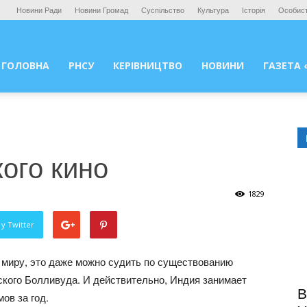
Новини Ради
Новини Громад
Суспільство
Культура
Історія
Особист
ГОЛОВНА
РНСУ
КЕРІВНИЦТВО
НОВИНИ
ГАЗЕТА 
ого кино
1829
у Twitter
 миру, это даже можно судить по существованию
ского Болливуда. И действительно, Индия занимает
В
ов за год.