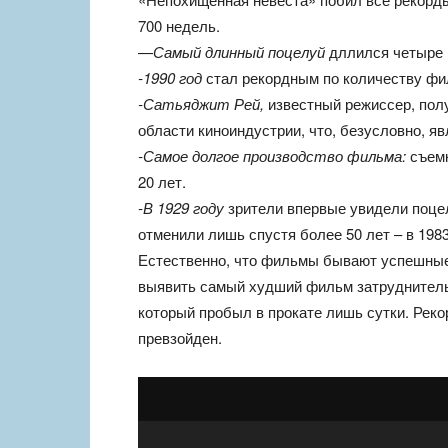
700 недель.
—
Самый длинный поцелуй
дллился четыре 
-1990 год
стал рекордным по количеству фил
-Сатьяджит Рей,
известный режиссер, пол
области киноиндустрии, что, безусловно, я
-Самое долгое производство фильма:
съемк
20 лет.
-В 1929 году
зрители впервые увидели поцел
отменили лишь спустя более 50 лет – в 1983
Естественно, что фильмы бывают успешные 
выявить самый худший фильм затруднительн
который пробыл в прокате лишь сутки. Рекор
превзойден.