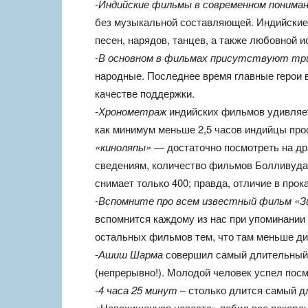
-Индийские фильмы в современном понима
без музыкальной составляющей. Индийские 
песен, нарядов, танцев, а также любовной 
-В основном в фильмах присутствуют тр
народные. Последнее время главные герои в
качестве поддержки.
-Хронометраж
индийских фильмов удивляет:
как минимум меньше 2,5 часов индийцы про
«киноляпы»
— достаточно посмотреть на др
сведениям, количество фильмов Болливуда 
снимает только 400; правда, отличие в прок
-Вспомните про всем известный фильм «З
вспомнится каждому из нас при упоминании 
остальных фильмов тем, что там меньше ди
-Ашиш Шарма
совершил самый длительный 
(непрерывно!). Молодой человек успел посм
-4 часа 25 минут
– столько длится самый д
«Непохищенная невеста» побил все рекорды