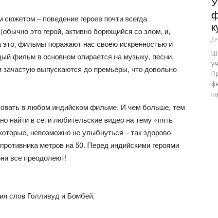
У
ф
 сюжетом – поведение героев почти всегда
к
(обычно это герой, активно борющийся со злом, и,
Де
а это, фильмы поражают нас своею искренностью и
Ша
ый фильм в основном опирается на музыку, песни,
уч
м зачастую выпускаются до премьеры, что довольно
Пр
фе
ще
вовать в любом индийском фильме. И чем больше, тем
жно найти в сети любительские видео на тему «пять
которые, невозможно не улыбнуться – так здорово
противника метров на 50. Перед индийскими героями
 они все преодолеют!
ия слов Голливуд и Бомбей.