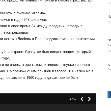
Ок
минуты в фильме «Карма».
Че
ьмов в год – 948 фильмов.
Ок
учил в свое время 34 международных награды в
вляется рекордом.
и ленты «Любовь и Бог» продолжались на протяжении
30
Ки
Се
уй на экране. Сразу же был введен запрет, который
 году.
«
и не очень; а при таком активном выпуске кинолент
Се
о. Но возможно! Им признан Kaadeddulu Ekaram Nela,
д поставлен в 1960 году и до сих пор не был
1
з 6