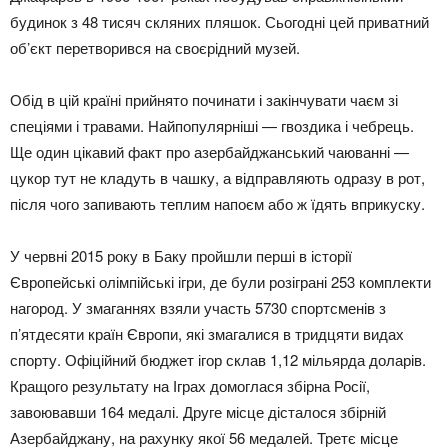
будинок з 48 тисяч скляних пляшок. Сьогодні цей приватний
об’єкт перетворився на своєрідний музей.
Обід в цій країні прийнято починати і закінчувати чаєм зі
спеціями і травами. Найпопулярніші — гвоздика і чебрець.
Ще один цікавий факт про азербайджанський чаюванні —
цукор тут не кладуть в чашку, а відправляють одразу в рот,
після чого запивають теплим напоєм або ж їдять вприкуску.
У червні 2015 року в Баку пройшли перші в історії
Європейські олімпійські ігри, де були розіграні 253 комплекти
нагород. У змаганнях взяли участь 5730 спортсменів з
п’ятдесяти країн Європи, які змагалися в тридцяти видах
спорту. Офіційний бюджет ігор склав 1,12 мільярда доларів.
Кращого результату на Іграх домоглася збірна Росії,
завоювавши 164 медалі. Друге місце дісталося збірній
Азербайджану, на рахунку якої 56 медалей. Третє місце