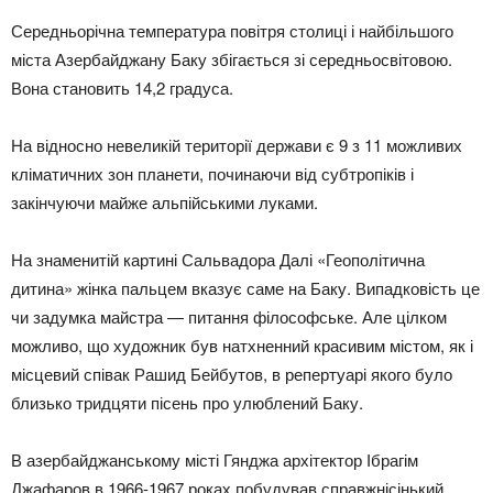
Середньорічна температура повітря столиці і найбільшого
міста Азербайджану Баку збігається зі середньосвітовою.
Вона становить 14,2 градуса.
На відносно невеликій території держави є 9 з 11 можливих
кліматичних зон планети, починаючи від субтропіків і
закінчуючи майже альпійськими луками.
На знаменитій картині Сальвадора Далі «Геополітична
дитина» жінка пальцем вказує саме на Баку. Випадковість це
чи задумка майстра — питання філософське. Але цілком
можливо, що художник був натхненний красивим містом, як і
місцевий співак Рашид Бейбутов, в репертуарі якого було
близько тридцяти пісень про улюблений Баку.
В азербайджанському місті Гянджа архітектор Ібрагім
Джафаров в 1966-1967 роках побудував справжнісінький