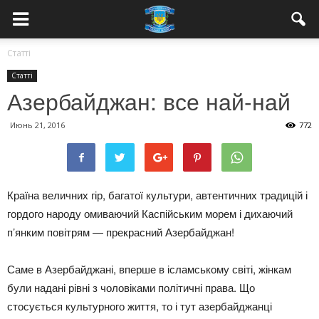
Статті
Статті
Азербайджан: все най-най
Июнь 21, 2016
772
Країна величних гір, багатої культури, автентичних традицій і
гордого народу омиваючий Каспійським морем і дихаючий
п’янким повітрям — прекрасний Азербайджан!
Саме в Азербайджані, вперше в ісламському світі, жінкам
були надані рівні з чоловіками політичні права. Що
стосується культурного життя, то і тут азербайджанці