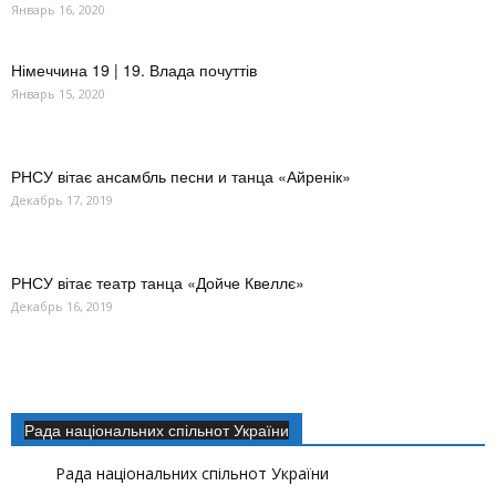
Январь 16, 2020
Німеччина 19 | 19. Влада почуттів
Январь 15, 2020
РНСУ вітає ансамбль песни и танца «Айренік»
Декабрь 17, 2019
РНСУ вітає театр танца «Дойче Квеллє»
Декабрь 16, 2019
Рада національних спільнот України
Рада національних спільнот України