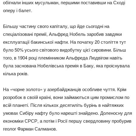
обігнали інших мусульман, першими поставивши на Сході
оперу і балет.
Більшу частину свого капіталу, що йде сьогодні на
спеціалізовані премії, Альфред Нобель заробив завдяки
експлуатації бакинської нафти. На початку 20 століття тут
було 50% усього світового видобутку цієї сировини. Більш
того, в 1904 році племінником Альфреда Людвігом навіть
була заснована Нобелівська премія в Баку, яка проіснувала
кілька років.
На «чорне золото» у азербайджанців особливе чуття. Крім
розробок в своїй країні, вони займаються цим промислом по
всій планеті. Після кількох десятиліть бурінь в найтяжких
умовах Сибіру нафту було нарешті знайдено. Доленосну для
економіки СРСР, а потім і Росії першу свердловину пробурив
геолог Фарман Салманов.