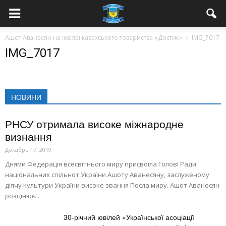
Ашот Аванесян на ювілеї казахського товариства «Достик»
IMG_7017
IMG_7017
НОВИНИ
РНСУ отримала високе міжнародне
визнання
Декабрь 17, 2019
Днями Федерація всесвітнього миру присвоїла Голові Ради
національних спільнот України Ашоту Аванесяну, заслуженому
діячу культури України високе звання Посла миру. Ашот Аванесян
розцінює...
30-річний ювілей «Української асоціації