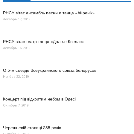
РНСУ вітає ансамбль песни и танца «Айренік»
Декабрь 17, 2019
РНСУ вітає театр танца «Дольче Квеллє»
Декабрь 16, 2019
О 5-м съезде Всеукраинского союза белорусов
Ноябрь 22, 2019
Концерт під відкритим небом в Одесі
Октябрь 7, 2019
Черешневій столиці 235 років
Октябрь 1, 2019