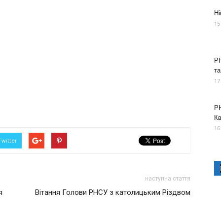
Ні
15
РН
та
17
РН
К
16
Twitter
наступна стаття
я
Вітання Голови РНСУ з католицьким Різдвом