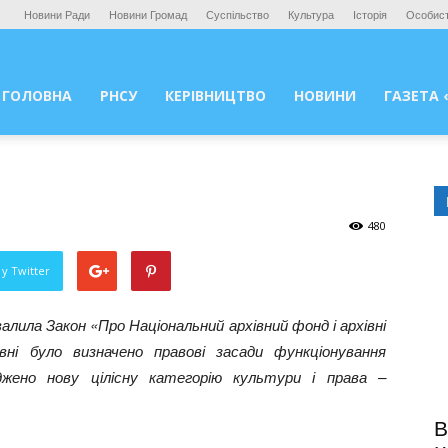
Новини Ради
Новини Громад
Суспільство
Культура
Історія
Особист
ГОЛОВНА
РНСУ
КЕРІВНИЦТВО
НОВИНИ
ГАЗЕТА 
480
у Twitter
валила Закон «Про Національний архівний фонд і архівні
вні було визначено правові засади функціонування
жено нову цілісну категорію культури і права –
В