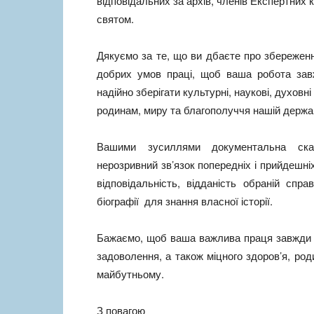
відповідальних за архів, членів Експертних к
святом.
Дякуємо за те, що ви дбаєте про збережен
добрих умов праці, щоб ваша робота зав
надійно зберігати культурні, наукові, духовн
родинам, миру та благополуччя нашій держав
Вашими зусиллями документальна ска
нерозривний зв’язок попередніх і прийдешні
відповідальність, відданість обраній спр
біографії для знання власної історії.
Бажаємо, щоб ваша важлива праця завжди б
задоволення, а також міцного здоров’я, род
майбутньому.
З повагою