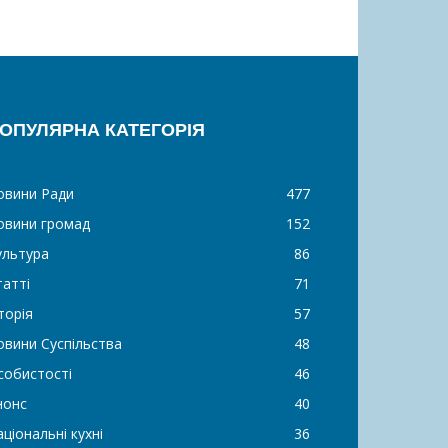
ОПУЛЯРНА КАТЕГОРІЯ
овини Ради
477
овини громад
152
ультура
86
татті
71
торія
57
овини Суспільства
48
собистості
46
нонс
40
ціональні кухні
36