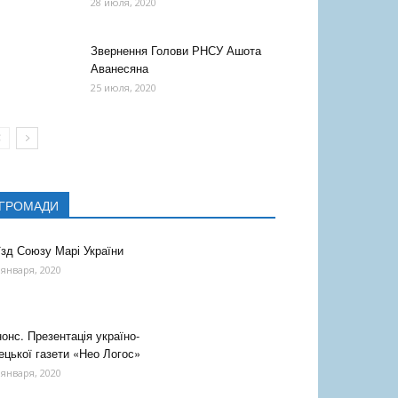
28 июля, 2020
Звернення Голови РНСУ Ашота
Аванесяна
25 июля, 2020
ГРОМАДИ
їзд Союзу Марі України
 января, 2020
онс. Презентація україно-
ецької газети «Нео Логос»
 января, 2020