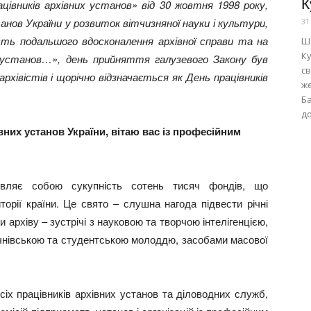
К
івників архівних установ» від 30 жовтня 1998 року,
нов України у розвиток вітчизняної науки і культури,
31
сть подальшого вдосконалення архівної справи та на
Ш
К
их установ…», день прийняття галузевого Закону був
св
рхівістів і щорічно відзначається як День працівників
ж
Ба
до
івних установ України, вітаю вас із професійним
являє собою сукупність сотень тисяч фондів, що
иторії країни. Це свято – слушна нагода підвести річні
 архіву – зустрічі з науковою та творчою інтелігенцією,
учнівською та студентською молоддю, засобами масової
сіх працівників архівних установ та діловодних служб,