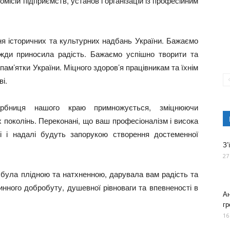
омісій підприємств, установ і організацій із професійним
ня історичних та культурних надбань України. Бажаємо
жди приносила радість. Бажаємо успішно творити та
і пам’ятки України. Міцного здоров’я працівникам та їхнім
і.
рбниця нашого краю примножується, зміцнюючи
х поколінь. Переконані, що ваш професіоналізм і висока
аві і надалі будуть запорукою створення достеменної
З’
27
ула плідною та натхненною, дарувала вам радість та
инного добробуту, душевної рівноваги та впевненості в
Ан
гр
16