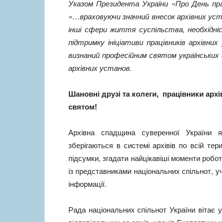
Указом Президента України «Про День прац
«…враховуючи значний внесок архівних уста
інші сфери життя суспільства, необхідні
підтримку ініціативи працівників архівн
визнаний професійним святом українських а
архівних установ.
Шановн
і друзі та колеги, працівники арх
святом!
Архівна спадщина суверенної України 
зберігаються в системі архівів по всій тер
підсумки, згадати найцікавіші моменти роботи
із представниками національних спільнот, 
інформації.
Рада національних спільнот України вітає у