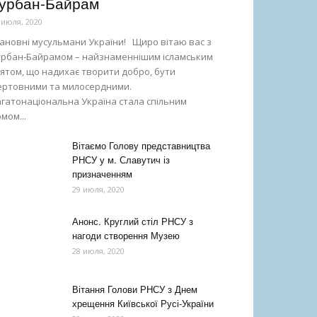
урбан-Байрам
 июля, 2020
ановні мусульмани України! Щиро вітаю вас з
урбан-Байрамом – найзнаменнішим ісламським
ятом, що надихає творити добро, бути
ертовними та милосердними.
гатонаціональна Україна стала спільним
мом...
Вітаємо Голову представництва
РНСУ у м. Славутич із
призначенням
29 июля, 2020
Анонс. Круглий стіл РНСУ з
нагоди створення Музею
28 июля, 2020
Вітання Голови РНСУ з Днем
хрещення Київської Русі-України