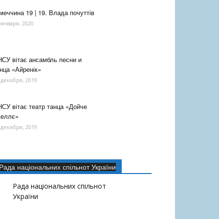
меччина 19 | 19. Влада почуттів
 января, 2020
СУ вітає ансамбль песни и
нца «Айренік»
 декабря, 2019
СУ вітає театр танца «Дойче
веллє»
 декабря, 2019
Рада національних спільнот України
Рада національних спільнот
України